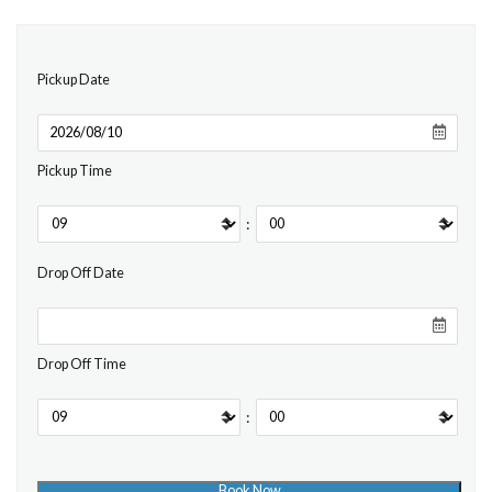
Pickup Date
Pickup Time
:
Drop Off Date
Drop Off Time
: