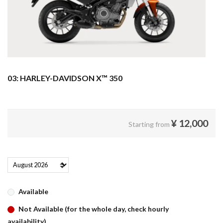
03: HARLEY-DAVIDSON X™ 350
¥
12,000
Starting from
Available
Not Available (for the whole day, check hourly
availability)