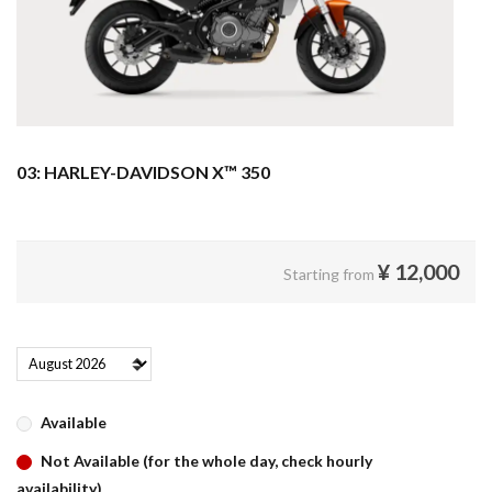
03: HARLEY-DAVIDSON X™ 350
¥
12,000
Starting from
Available
Not Available (for the whole day, check hourly
availability)