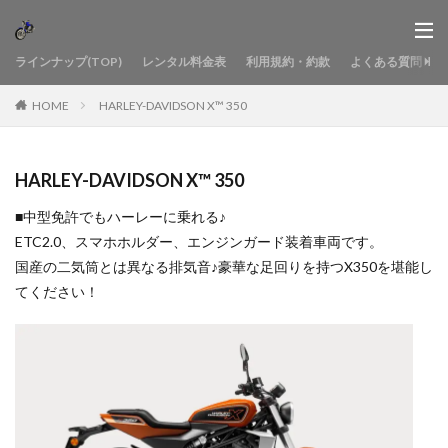
ラインナップ(TOP)
レンタル料金表
利用規約・約款
よくある質問
HOME
HARLEY-DAVIDSON X™ 350
HARLEY-DAVIDSON X™ 350
■中型免許でもハーレーに乗れる♪
ETC2.0、スマホホルダー、エンジンガード装着車両です。
国産の二気筒とは異なる排気音♪豪華な足回りを持つX350を堪能し
てください！