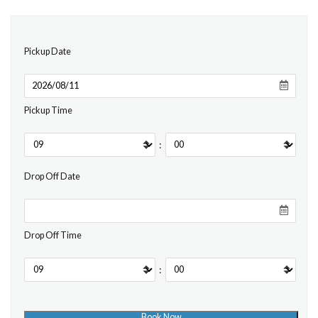
Pickup Date
Pickup Time
:
Drop Off Date
Drop Off Time
: