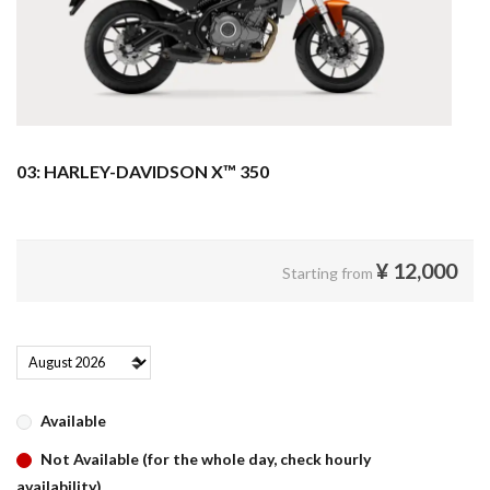
03: HARLEY-DAVIDSON X™ 350
¥
12,000
Starting from
Available
Not Available (for the whole day, check hourly
availability)