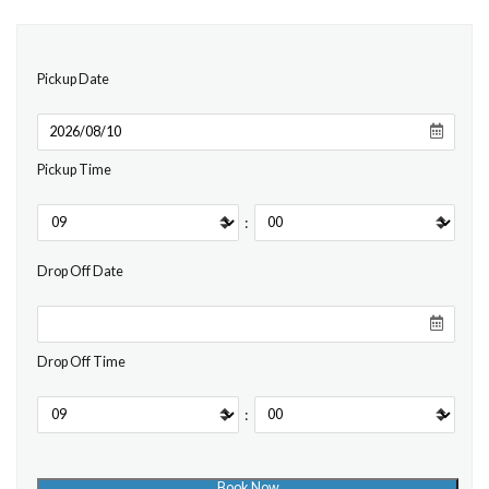
Pickup Date
Pickup Time
:
Drop Off Date
Drop Off Time
: