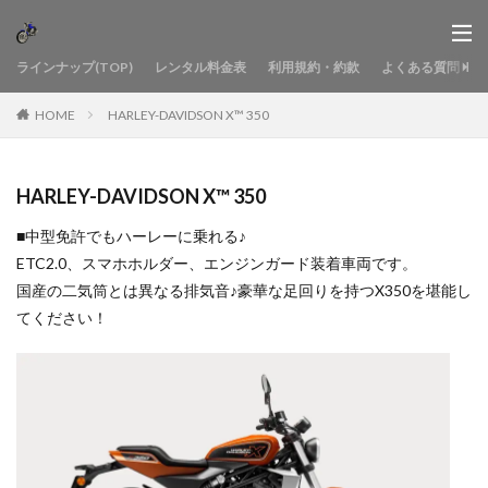
ラインナップ(TOP)
レンタル料金表
利用規約・約款
よくある質問
HOME
HARLEY-DAVIDSON X™ 350
HARLEY-DAVIDSON X™ 350
■中型免許でもハーレーに乗れる♪
ETC2.0、スマホホルダー、エンジンガード装着車両です。
国産の二気筒とは異なる排気音♪豪華な足回りを持つX350を堪能し
てください！