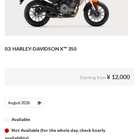
03: HARLEY-DAVIDSON X™ 350
¥
12,000
Starting from
Available
Not Available (for the whole day, check hourly
availability)