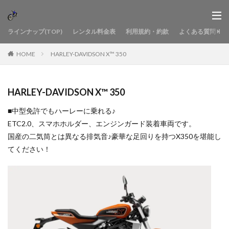
ラインナップ(TOP)
レンタル料金表
利用規約・約款
よくある質問
HOME
HARLEY-DAVIDSON X™ 350
HARLEY-DAVIDSON X™ 350
■中型免許でもハーレーに乗れる♪
ETC2.0、スマホホルダー、エンジンガード装着車両です。
国産の二気筒とは異なる排気音♪豪華な足回りを持つX350を堪能し
てください！