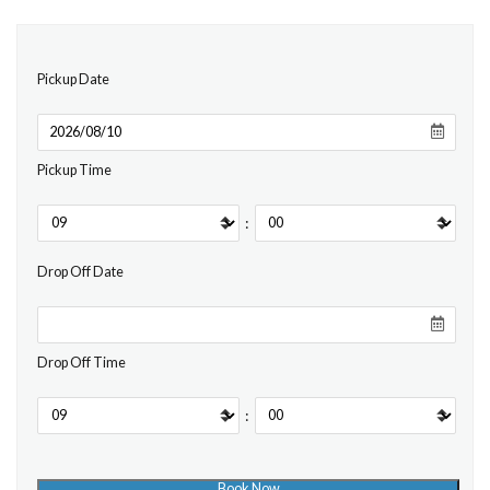
Pickup Date
Pickup Time
:
Drop Off Date
Drop Off Time
: