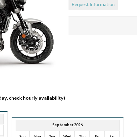
Request Information
ay, check hourly availability)
September 2026
Sun
Mon
Tue
Wed
Thu
Fri
Sat