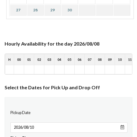
27
28
29
30
Hourly Availability for the day 2026/08/08
H
00
01
02
03
04
05
06
07
08
09
10
11
Select the Dates for Pick Up and Drop Off
Pickup Date