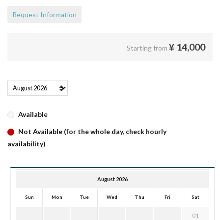
Request Information
¥
14,000
Starting from
Available
Not Available (for the whole day, check hourly
availability)
August 2026
Sun
Mon
Tue
Wed
Thu
Fri
Sat
01