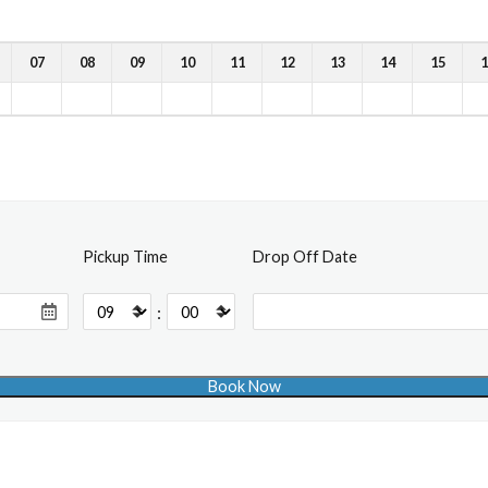
07
08
09
10
11
12
13
14
15
1
Pickup Time
Drop Off Date
: