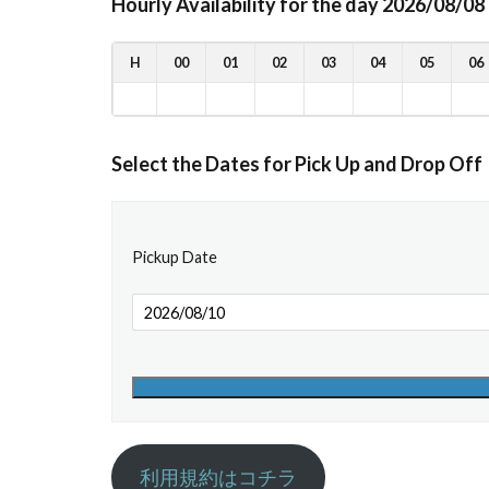
Hourly Availability for the day 2026/08/08
H
00
01
02
03
04
05
06
Select the Dates for Pick Up and Drop Off
Pickup Date
利用規約はコチラ