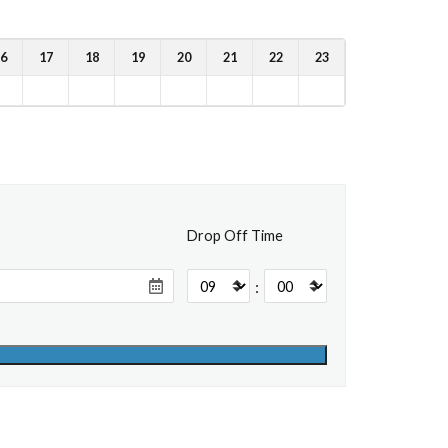
6
17
18
19
20
21
22
23
Drop Off Time
: