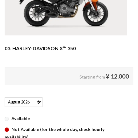
03: HARLEY-DAVIDSON X™ 350
¥
12,000
Starting from
Available
Not Available (for the whole day, check hourly
availability)