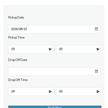
Pickup Date
Pickup Time
:
Drop Off Date
Drop Off Time
: