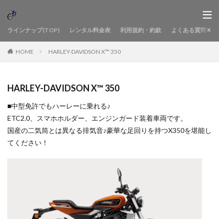
ラインナップ(TOP)
レンタル料金表
利用規約・約款
よくある質問
HOME
HARLEY-DAVIDSON X™ 350
HARLEY-DAVIDSON X™ 350
■中型免許でもハーレーに乗れる♪
ETC2.0、スマホホルダー、エンジンガード装着車両です。
国産の二気筒とは異なる排気音♪豪華な足回りを持つX350を堪能し
てください！