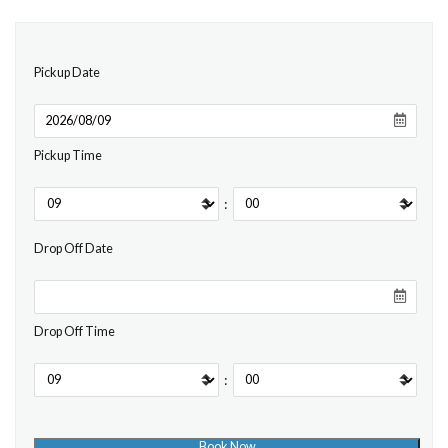
Pickup Date
Pickup Time
:
Drop Off Date
Drop Off Time
: