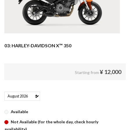
03: HARLEY-DAVIDSON X™ 350
¥
12,000
Starting from
Available
Not Available (for the whole day, check hourly
availability)