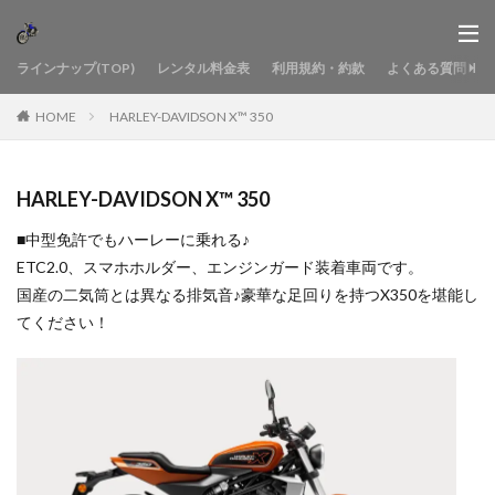
ラインナップ(TOP)
レンタル料金表
利用規約・約款
よくある質問
HOME
HARLEY-DAVIDSON X™ 350
HARLEY-DAVIDSON X™ 350
■中型免許でもハーレーに乗れる♪
ETC2.0、スマホホルダー、エンジンガード装着車両です。
国産の二気筒とは異なる排気音♪豪華な足回りを持つX350を堪能し
てください！