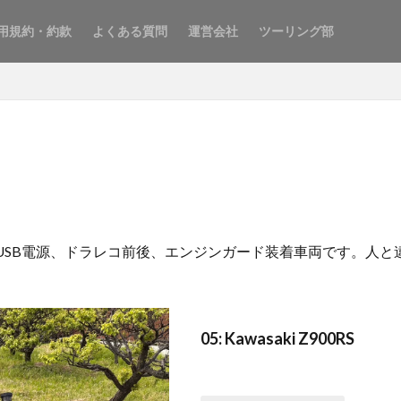
用規約・約款
よくある質問
運営会社
ツーリング部
、USB電源、ドラレコ前後、エンジンガード装着車両です。人と違
05: Kawasaki Z900RS