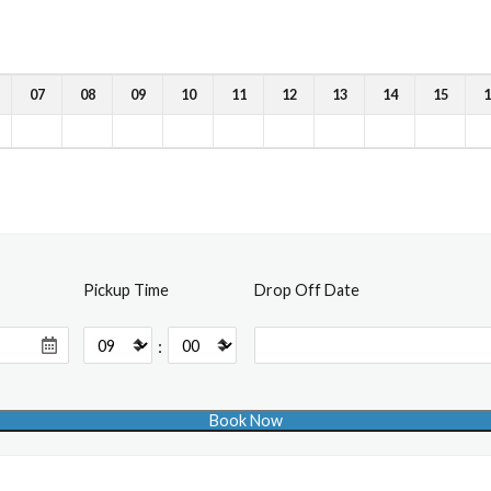
07
08
09
10
11
12
13
14
15
1
Pickup Time
Drop Off Date
: