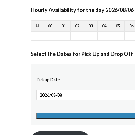
Hourly Availability for the day 2026/08/06
H
00
01
02
03
04
05
06
Select the Dates for Pick Up and Drop Off
Pickup Date