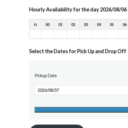
Hourly Availability for the day 2026/08/06
H
00
01
02
03
04
05
06
Select the Dates for Pick Up and Drop Off
Pickup Date