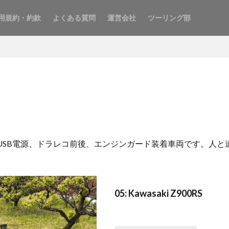
用規約・約款
よくある質問
運営会社
ツーリング部
、USB電源、ドラレコ前後、エンジンガード装着車両です。人と違
05: Kawasaki Z900RS