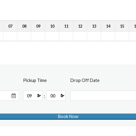
07
08
09
10
11
12
13
14
15
1
Pickup Time
Drop Off Date
: