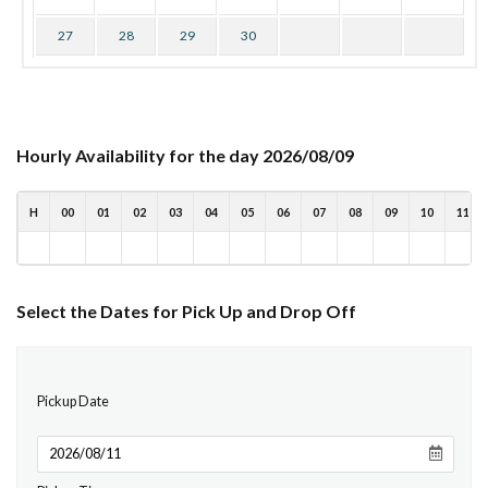
27
28
29
30
Hourly Availability for the day 2026/08/09
H
00
01
02
03
04
05
06
07
08
09
10
11
Select the Dates for Pick Up and Drop Off
Pickup Date