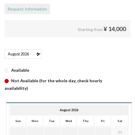
Request Information
¥
14,000
Starting from
Available
Not Available (for the whole day, check hourly
availability)
August 2026
Sun
Mon
Tue
Wed
Thu
Fri
Sat
01