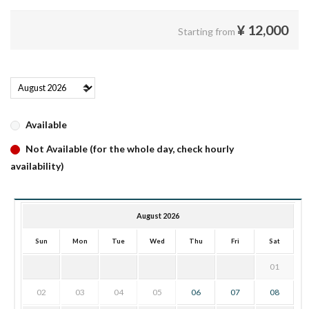
¥
12,000
Starting from
Available
Not Available (for the whole day, check hourly
availability)
August 2026
Sun
Mon
Tue
Wed
Thu
Fri
Sat
01
02
03
04
05
06
07
08