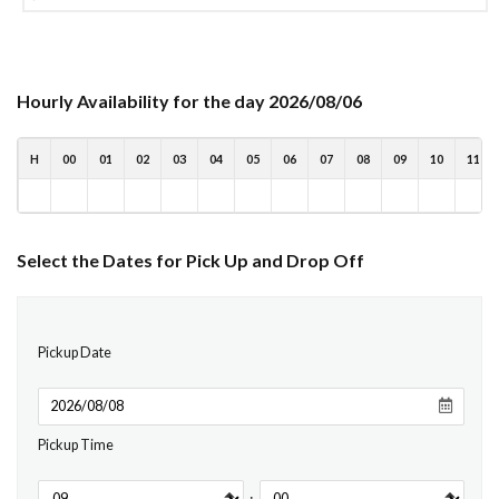
Hourly Availability for the day 2026/08/06
H
00
01
02
03
04
05
06
07
08
09
10
11
Select the Dates for Pick Up and Drop Off
Pickup Date
Pickup Time
: