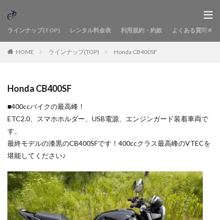
ラインナップ(TOP)
レンタル料金表
利用規約・約款
よくある質問
HOME
ラインナップ(TOP)
Honda CB400SF
Honda CB400SF
■400ccバイクの最高峰！
ETC2.0、スマホホルダー、USB電源、エンジンガード装着車両で
す。
最終モデルの漆黒のCB400SFです！400ccクラス最高峰のVTECを
堪能してください♪