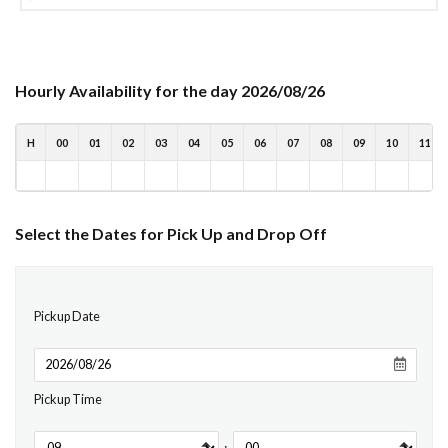
Hourly Availability for the day 2026/08/26
H
00
01
02
03
04
05
06
07
08
09
10
11
Select the Dates for Pick Up and Drop Off
Pickup Date
Pickup Time
: