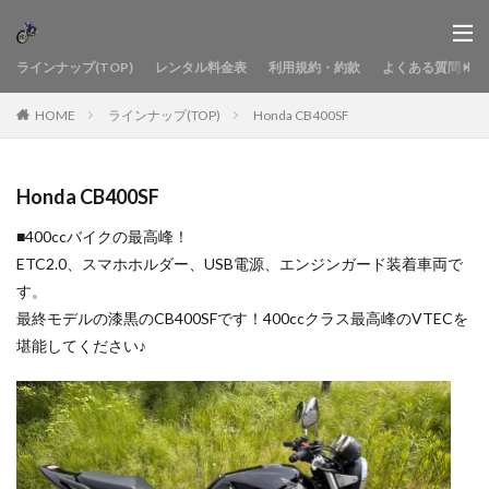
ラインナップ(TOP)
レンタル料金表
利用規約・約款
よくある質問
HOME
ラインナップ(TOP)
Honda CB400SF
Honda CB400SF
■400ccバイクの最高峰！
ETC2.0、スマホホルダー、USB電源、エンジンガード装着車両で
す。
最終モデルの漆黒のCB400SFです！400ccクラス最高峰のVTECを
堪能してください♪