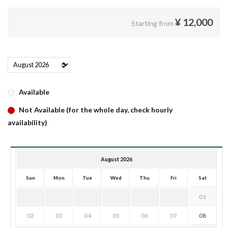
¥
12,000
Starting from
Available
Not Available (for the whole day, check hourly
availability)
August 2026
Sun
Mon
Tue
Wed
Thu
Fri
Sat
01
02
03
04
05
06
07
08