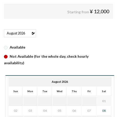
¥
12,000
Starting from
Available
Not Available (for the whole day, check hourly
availability)
August 2026
Sun
Mon
Tue
Wed
Thu
Fri
Sat
01
02
03
04
05
06
07
08