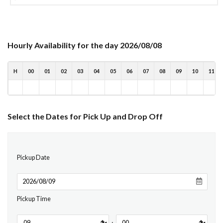
Hourly Availability for the day 2026/08/08
H
00
01
02
03
04
05
06
07
08
09
10
11
Select the Dates for Pick Up and Drop Off
Pickup Date
Pickup Time
: