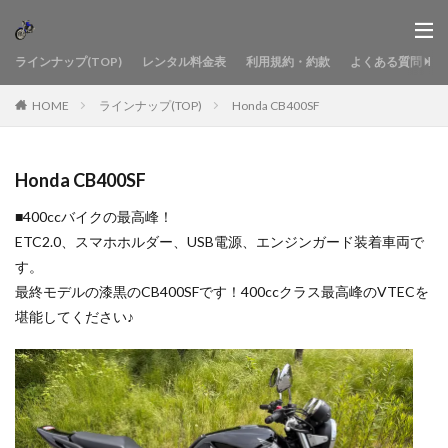
ラインナップ(TOP)
レンタル料金表
利用規約・約款
よくある質問
HOME
ラインナップ(TOP)
Honda CB400SF
Honda CB400SF
■400ccバイクの最高峰！
ETC2.0、スマホホルダー、USB電源、エンジンガード装着車両で
す。
最終モデルの漆黒のCB400SFです！400ccクラス最高峰のVTECを
堪能してください♪