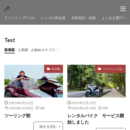
ラインナップ(TOP)
レンタル料金表
利用規約・約款
よくある質問
Test
新着順
人気順
お勧めカテゴリ
バイクレンタル
バイク購入
隼１
隼２
未分類
バイクレンタル
2025年6月22日
2025年5月12日
2025年11月8日
4件
2025年6月19日
0件
ツーリング部
レンタルバイク サービス開
始しました
続きを読む