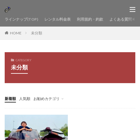
ラインナップ(TOP)
レンタル料金表
利用規約・約款
よくある質問
HOME
未分類
CATEGORY
未分類
新着順
人気順
お勧めカテゴリ
バイクレンタル
バイク購入
隼１
隼２