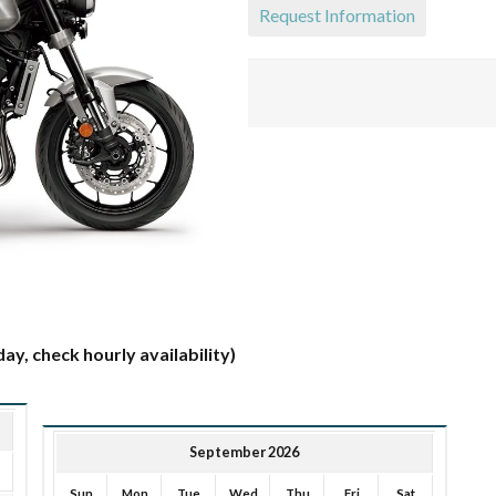
Request Information
ay, check hourly availability)
September 2026
Sun
Mon
Tue
Wed
Thu
Fri
Sat