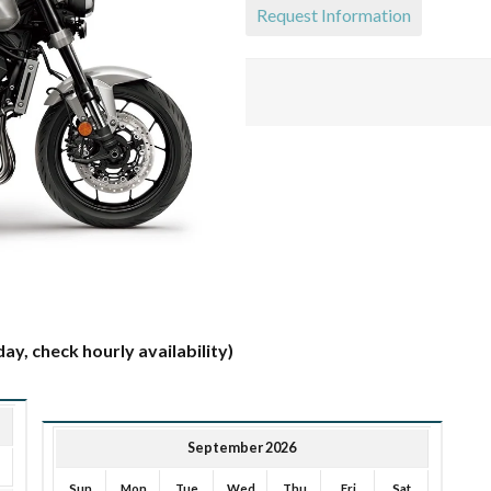
Request Information
ay, check hourly availability)
September 2026
Sun
Mon
Tue
Wed
Thu
Fri
Sat