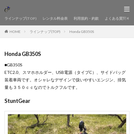
ラインナップ(TOP)
レンタル料金表
利用規約・約款
よくある質問
HOME
ラインナップ(TOP)
Honda GB350S
Honda GB350S
■GB350S
ETC2.0、スマホホルダー、USB電源（タイプC）、サイドバッグ
装着車両です。オシャレなデザインで扱いやすいエンジン、排気
量も３５０ｃｃなのでトルクフルです。
StuntGear