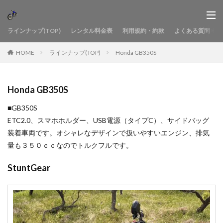
ラインナップ(TOP)
レンタル料金表
利用規約・約款
よくある質問
HOME
ラインナップ(TOP)
Honda GB350S
Honda GB350S
■GB350S
ETC2.0、スマホホルダー、USB電源（タイプC）、サイドバッグ
装着車両です。オシャレなデザインで扱いやすいエンジン、排気
量も３５０ｃｃなのでトルクフルです。
StuntGear